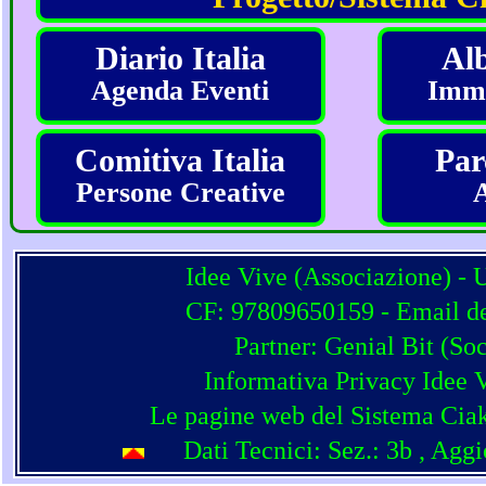
Diario Italia
Alb
Agenda Eventi
Imma
Comitiva Italia
Par
Persone Creative
Idee Vive (Associazione) - 
CF: 97809650159 - Email del
Partner:
Genial Bit
(
Soc
Informativa Privacy Idee 
Le pagine web del Sistema Ciak
Dati Tecnici: Sez.: 3b
, Agg